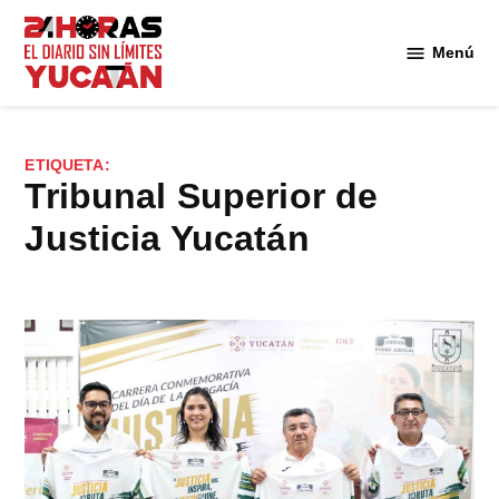
Saltar
al
Menú
Diario
contenido
24
Horas
Yucatán
ETIQUETA:
Tribunal Superior de
Justicia Yucatán