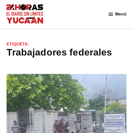
Saltar
al
Menú
Diario
contenido
24
Horas
Yucatán
ETIQUETA:
trabajadores federales