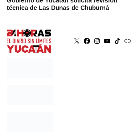
Gobierno de Yucatán solicita revisión
técnica de Las Dunas de Chuburná
X
Faceboook
Instagram
Youtube
Tiktok
issuu