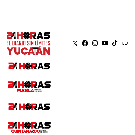
X
Faceboook
Instagram
Youtube
Tiktok
issuu