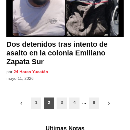
Dos detenidos tras intento de
asalto en la colonia Emiliano
Zapata Sur
por
24 Horas Yucatán
mayo 11, 2026
Paginación
1
2
3
4
…
8
de
entradas
Ultimas Notas