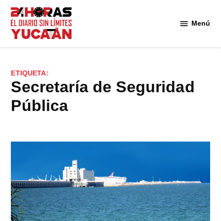
Saltar
al
Menú
Diario
contenido
24
Horas
Yucatán
ETIQUETA:
Secretaría de Seguridad
Pública