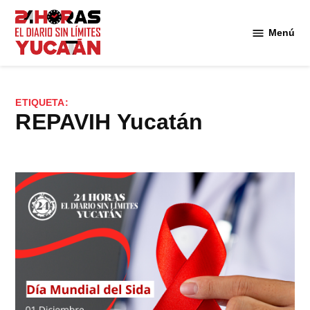
Saltar
al
Menú
Diario
contenido
24
Horas
Yucatán
ETIQUETA:
REPAVIH Yucatán