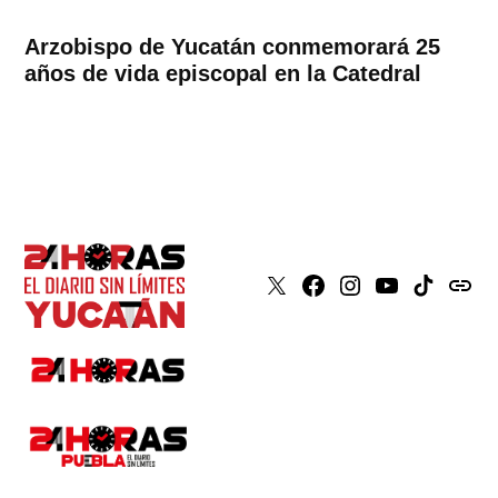
Arzobispo de Yucatán conmemorará 25
años de vida episcopal en la Catedral
X
Faceboook
Instagram
Youtube
Tiktok
issuu