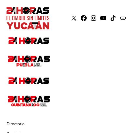
X
Faceboook
Instagram
Youtube
Tiktok
issuu
Directorio