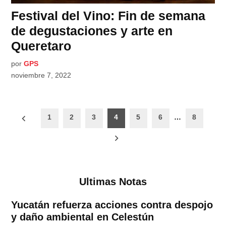
Festival del Vino: Fin de semana
de degustaciones y arte en
Queretaro
por
GPS
noviembre 7, 2022
Paginación
1
2
3
4
5
6
…
8
de
entradas
Ultimas Notas
Yucatán refuerza acciones contra despojo
y daño ambiental en Celestún