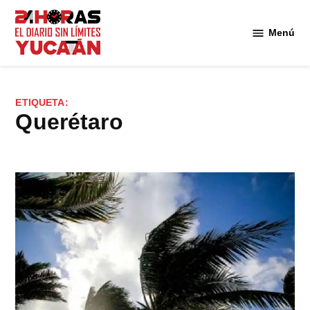
Saltar
al
Menú
Diario
contenido
24
Horas
Yucatán
ETIQUETA:
Querétaro