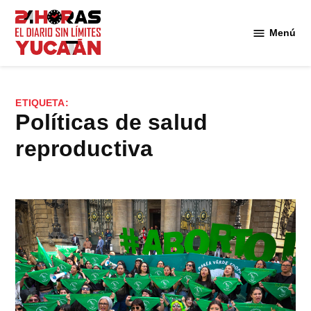
Saltar
al
Menú
Diario
contenido
24
Horas
Yucatán
ETIQUETA:
políticas de salud
reproductiva