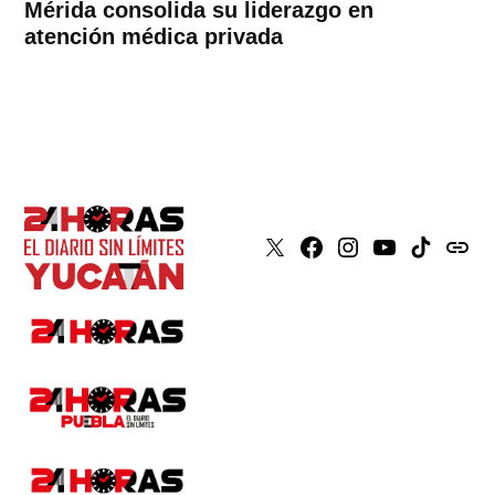
Mérida consolida su liderazgo en
atención médica privada
X
Faceboook
Instagram
Youtube
Tiktok
issuu