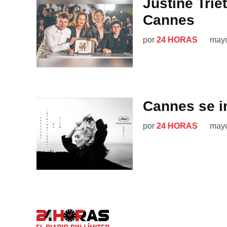
Justine Trie
Cannes
por
24 HORAS
mayo
Cannes se i
por
24 HORAS
mayo