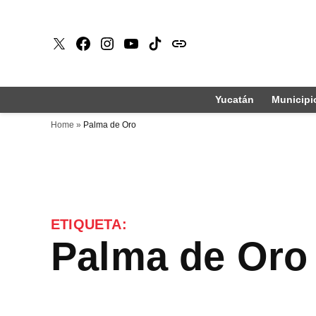
Saltar
al
X
Faceboook
Instagram
Youtube
Tiktok
issuu
contenido
Yucatán
Municipi
Home
»
Palma de Oro
ETIQUETA:
Palma de Oro