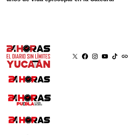
X
Faceboook
Instagram
Youtube
Tiktok
issuu