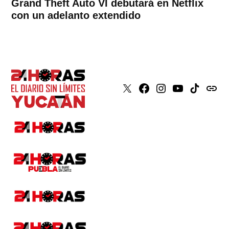
Grand Theft Auto VI debutará en Netflix
con un adelanto extendido
X
Faceboook
Instagram
Youtube
Tiktok
issuu