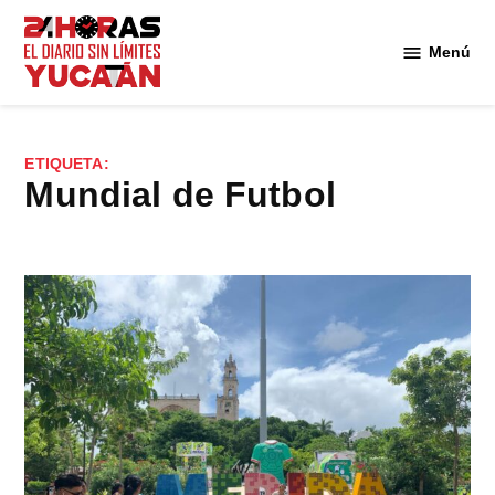
Saltar
al
Menú
Diario
contenido
24
Horas
Yucatán
ETIQUETA:
Mundial de Futbol