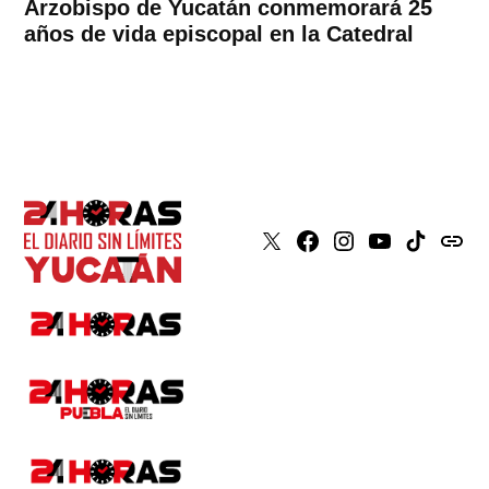
Arzobispo de Yucatán conmemorará 25
años de vida episcopal en la Catedral
X
Faceboook
Instagram
Youtube
Tiktok
issuu