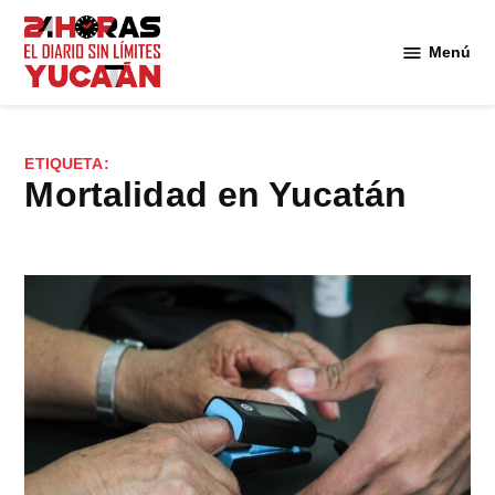
Saltar
al
Menú
Diario
contenido
24
Horas
Yucatán
ETIQUETA:
mortalidad en Yucatán