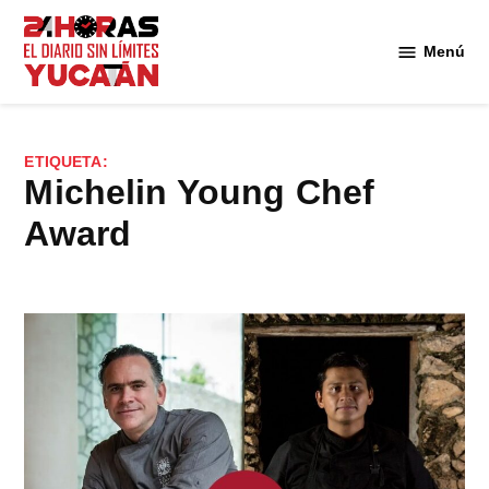
Saltar
al
Menú
Diario
contenido
24
Horas
Yucatán
ETIQUETA:
Michelin Young Chef
Award