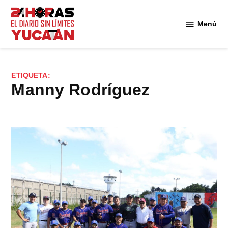
Saltar
al
Menú
Diario
contenido
24
Horas
Yucatán
ETIQUETA:
Manny Rodríguez