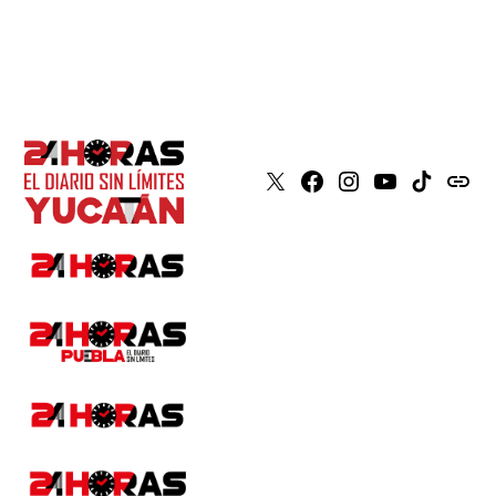
X
Faceboook
Instagram
Youtube
Tiktok
issuu