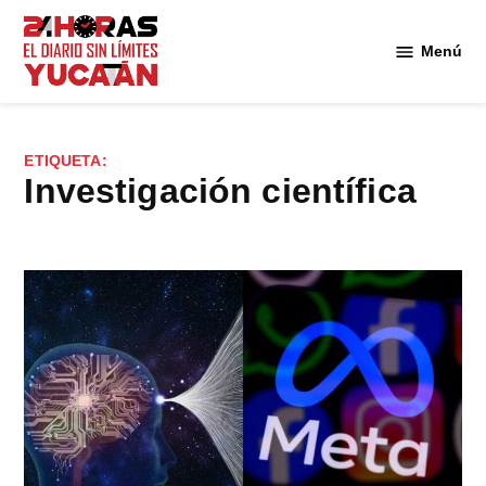
Saltar
al
Menú
Diario
contenido
24
Horas
Yucatán
ETIQUETA:
investigación científica