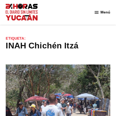
Saltar
al
Menú
Diario
contenido
24
Horas
Yucatán
ETIQUETA:
INAH Chichén Itzá