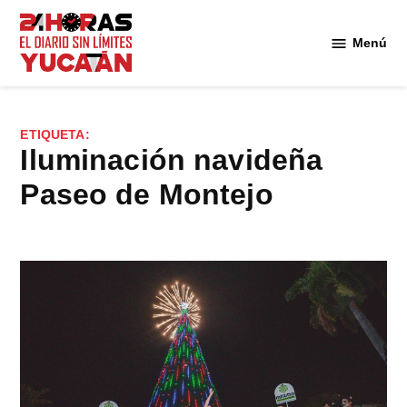
Saltar
al
Menú
Diario
contenido
24
Horas
Yucatán
ETIQUETA:
Iluminación navideña
Paseo de Montejo