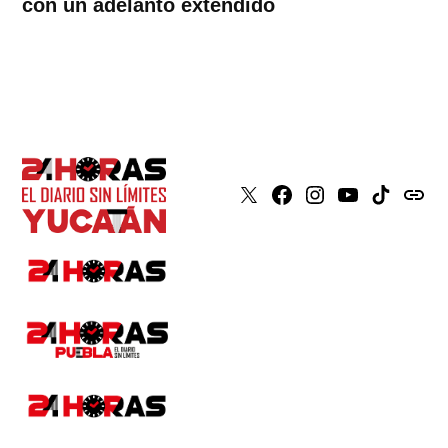
con un adelanto extendido
X
Faceboook
Instagram
Youtube
Tiktok
issuu