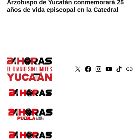
Arzobispo de Yucatán conmemorará 25
años de vida episcopal en la Catedral
X
Faceboook
Instagram
Youtube
Tiktok
issuu