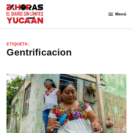
Saltar
al
Menú
Diario
contenido
24
Horas
Yucatán
ETIQUETA:
gentrificacion