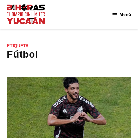
Saltar
al
Menú
Diario
contenido
24
Horas
Yucatán
ETIQUETA:
Fútbol