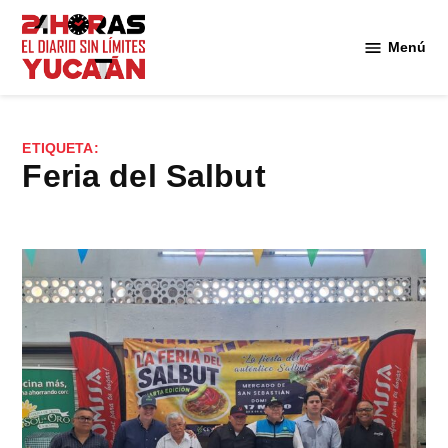
Saltar
al
Menú
Diario
contenido
24
Horas
Yucatán
ETIQUETA:
Feria del Salbut