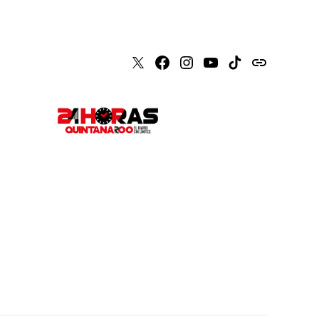
X
Faceboook
Instagram
Youtube
Tiktok
issuu