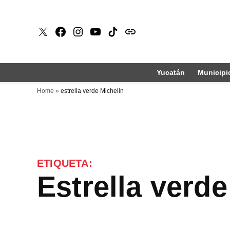
Saltar
al
X
Faceboook
Instagram
Youtube
Tiktok
issuu
contenido
Yucatán
Municipi
Home
»
estrella verde Michelin
ETIQUETA:
estrella verd