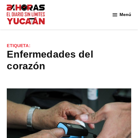
Saltar
al
Menú
Diario
contenido
24
Horas
Yucatán
ETIQUETA:
enfermedades del
corazón