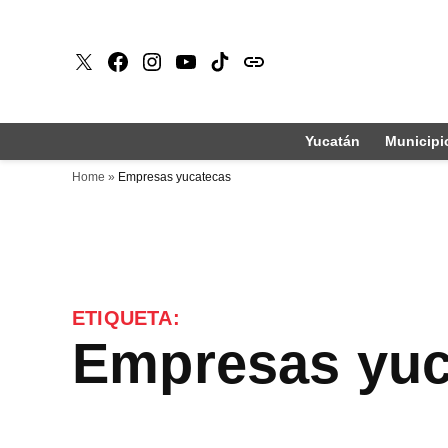
Saltar
al
X
Faceboook
Instagram
Youtube
Tiktok
issuu
contenido
Yucatán
Municipi
Home
»
Empresas yucatecas
ETIQUETA:
Empresas yu