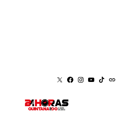
X
Faceboook
Instagram
Youtube
Tiktok
issuu