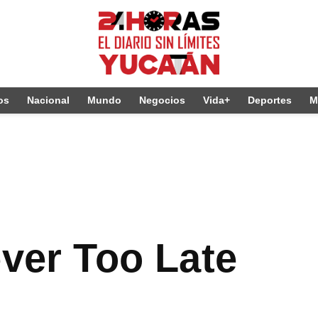
os
Nacional
Mundo
Negocios
Vida+
Deportes
M
ever Too Late