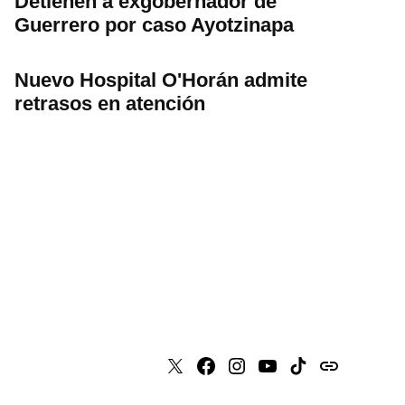
Detienen a exgobernador de
Guerrero por caso Ayotzinapa
Nuevo Hospital O'Horán admite
retrasos en atención
X
Faceboook
Instagram
Youtube
Tiktok
issuu