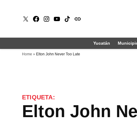
Saltar
al
X
Faceboook
Instagram
Youtube
Tiktok
issuu
contenido
Yucatán
Municipi
Home
»
Elton John Never Too Late
ETIQUETA:
Elton John N