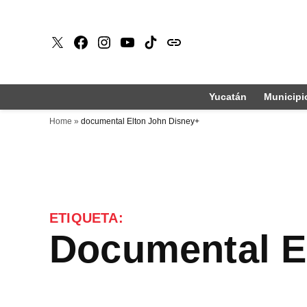
Saltar
al
X
Faceboook
Instagram
Youtube
Tiktok
issuu
contenido
Yucatán
Municipi
Home
»
documental Elton John Disney+
ETIQUETA:
documental 