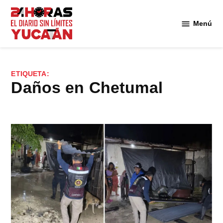
Saltar
al
Menú
Diario
contenido
24
Horas
Yucatán
ETIQUETA:
daños en Chetumal