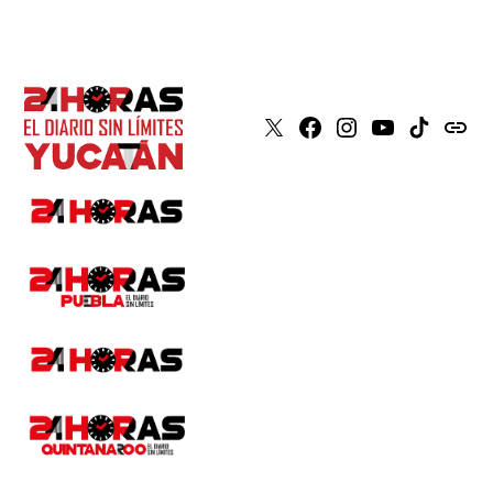
X
Faceboook
Instagram
Youtube
Tiktok
issuu