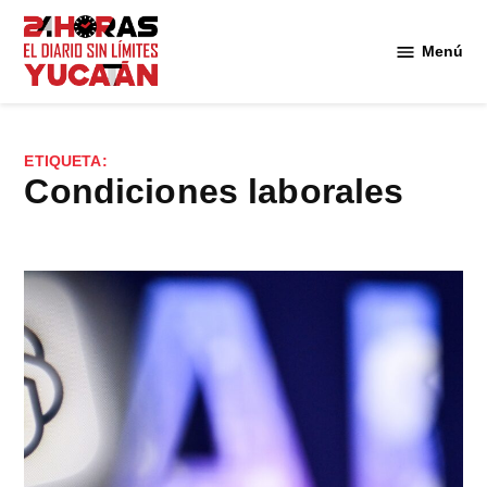
Saltar
al
Menú
Diario
contenido
24
Horas
Yucatán
ETIQUETA:
condiciones laborales