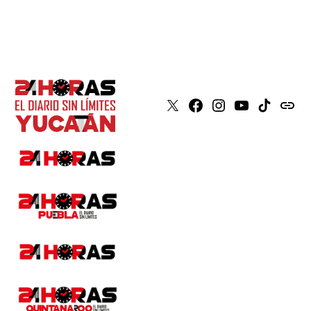
X
Faceboook
Instagram
Youtube
Tiktok
issuu