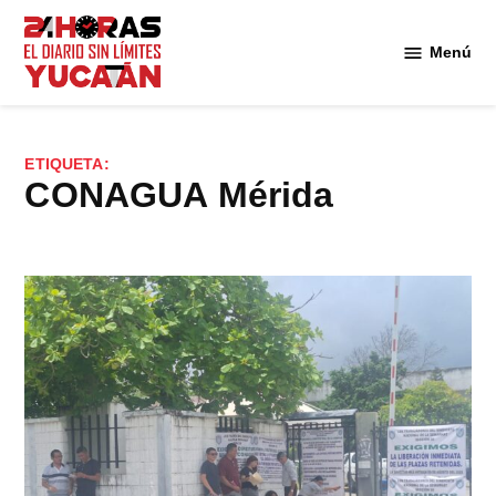
Saltar
al
Menú
Diario
contenido
24
Horas
Yucatán
ETIQUETA:
CONAGUA Mérida