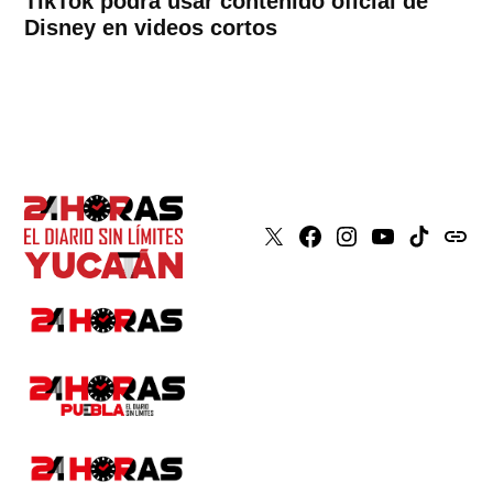
TikTok podrá usar contenido oficial de
Disney en videos cortos
X
Faceboook
Instagram
Youtube
Tiktok
issuu