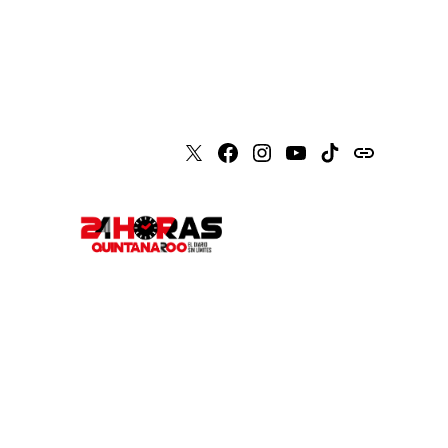
X
Faceboook
Instagram
Youtube
Tiktok
issuu