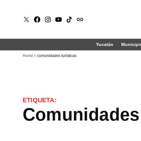
Saltar
al
X
Faceboook
Instagram
Youtube
Tiktok
issuu
contenido
Yucatán
Municipi
Home
»
comunidades turísticas
ETIQUETA:
comunidades 