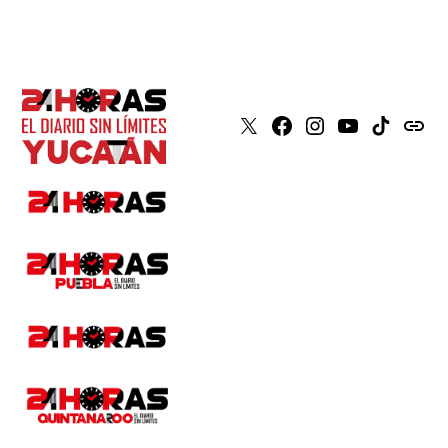
X
Faceboook
Instagram
Youtube
Tiktok
issuu