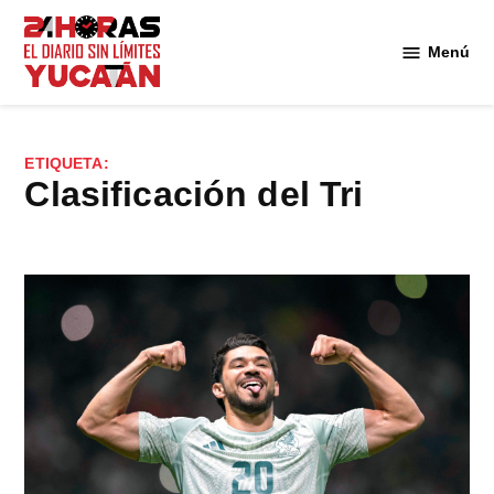
Saltar
al
Menú
Diario
contenido
24
Horas
Yucatán
ETIQUETA:
clasificación del Tri