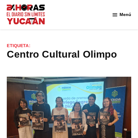
Saltar
al
Menú
Diario
contenido
24
Horas
Yucatán
ETIQUETA:
Centro Cultural Olimpo