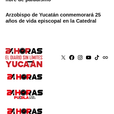
Arzobispo de Yucatán conmemorará 25
años de vida episcopal en la Catedral
X
Faceboook
Instagram
Youtube
Tiktok
issuu