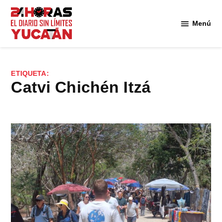
Saltar
al
Menú
Diario
contenido
24
Horas
Yucatán
ETIQUETA:
Catvi Chichén Itzá