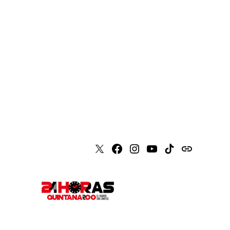
X
Faceboook
Instagram
Youtube
Tiktok
issuu