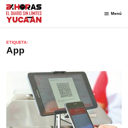
Saltar
al
Menú
Diario
contenido
24
Horas
Yucatán
ETIQUETA:
App