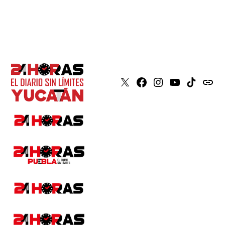
X
Faceboook
Instagram
Youtube
Tiktok
issuu