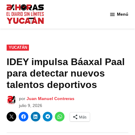
Saltar
al
Menú
Diario
contenido
24
Horas
Yucatán
PUBLICADO
YUCATÁN
EN
IDEY impulsa Báaxal Paal
para detectar nuevos
talentos deportivos
por
Juan Manuel Contreras
julio 9, 2026
Más