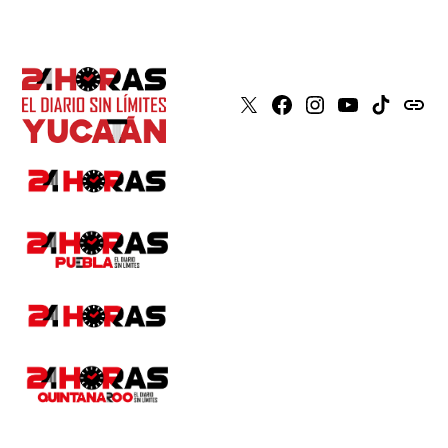
X
Faceboook
Instagram
Youtube
Tiktok
issuu