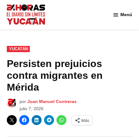
Saltar
al
Menú
Diario
contenido
24
Horas
Yucatán
PUBLICADO
YUCATÁN
EN
Persisten prejuicios
contra migrantes en
Mérida
por
Juan Manuel Contreras
julio 7, 2026
Más