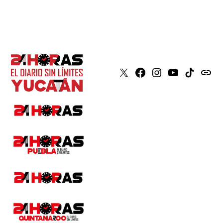
X
Faceboook
Instagram
Youtube
Tiktok
issuu