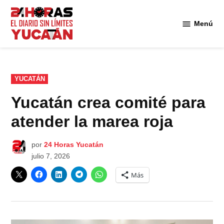
Saltar
al
Menú
Diario
contenido
24
Horas
Yucatán
PUBLICADO
YUCATÁN
EN
Yucatán crea comité para
atender la marea roja
por
24 Horas Yucatán
julio 7, 2026
Más