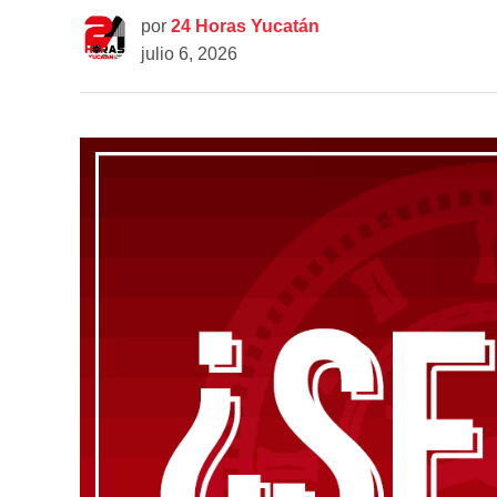
por
24 Horas Yucatán
julio 6, 2026