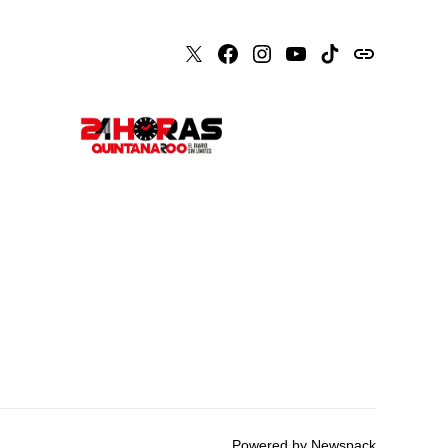
X
Faceboook
Instagram
Youtube
Tiktok
issuu
Powered by Newspack