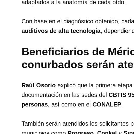
adaptados a la anatomía de cada oído.
Con base en el diagnóstico obtenido, cad
auditivos de alta tecnología
, dependien
Beneficiarios de Méri
conurbados serán ate
Raúl Osorio
explicó que la primera etapa
documentación en las sedes del
CBTIS 9
personas
, así como en el
CONALEP
.
También serán atendidos los solicitantes 
municipios como
Progreso
,
Conkal
y
Sin