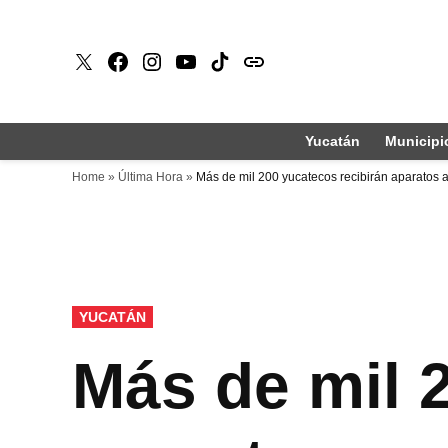
Saltar
al
X
Faceboook
Instagram
Youtube
Tiktok
issuu
contenido
Yucatán
Municipi
Home
»
Última Hora
»
Más de mil 200 yucatecos recibirán aparatos au
PUBLICADO
YUCATÁN
EN
Más de mil 