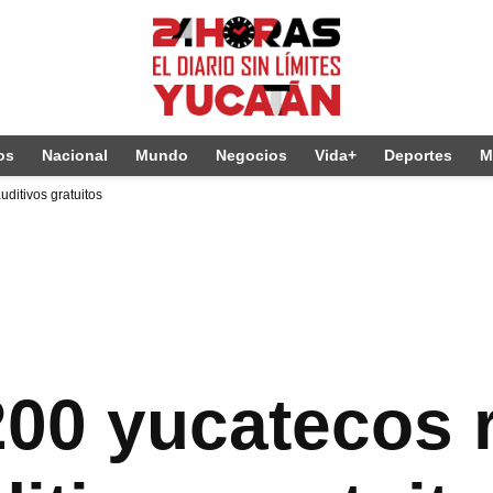
os
Nacional
Mundo
Negocios
Vida+
Deportes
M
ditivos gratuitos
200 yucatecos 