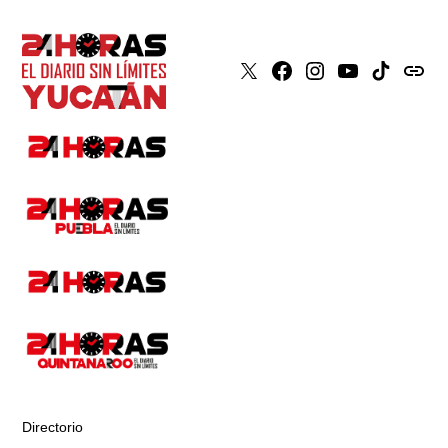
X
Faceboook
Instagram
Youtube
Tiktok
issuu
Directorio