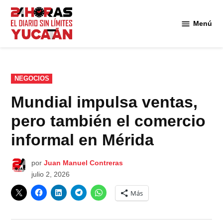
Saltar
al
Menú
Diario
contenido
24
Horas
Yucatán
PUBLICADO
NEGOCIOS
EN
Mundial impulsa ventas,
pero también el comercio
informal en Mérida
por
Juan Manuel Contreras
julio 2, 2026
Más