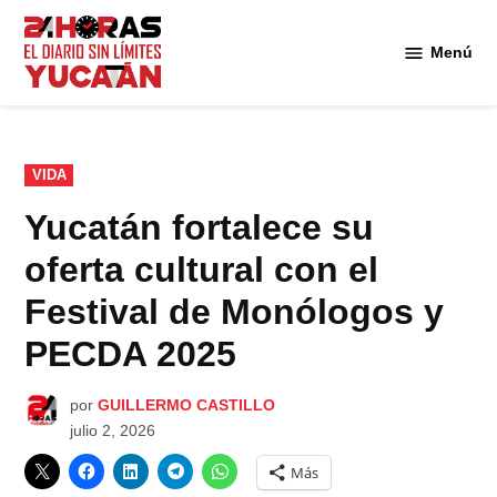
Saltar
al
Menú
Diario
contenido
24
Horas
Yucatán
PUBLICADO
VIDA
EN
Yucatán fortalece su
oferta cultural con el
Festival de Monólogos y
PECDA 2025
por
GUILLERMO CASTILLO
julio 2, 2026
Más