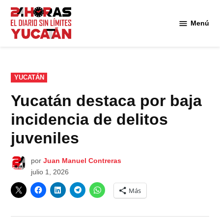
Saltar
al
Menú
Diario
contenido
24
Horas
Yucatán
PUBLICADO
YUCATÁN
EN
Yucatán destaca por baja
incidencia de delitos
juveniles
por
Juan Manuel Contreras
julio 1, 2026
Más