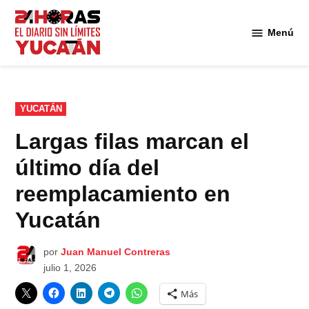
Saltar
al
Menú
Diario
contenido
24
Horas
Yucatán
PUBLICADO
YUCATÁN
EN
Largas filas marcan el
último día del
reemplacamiento en
Yucatán
por
Juan Manuel Contreras
julio 1, 2026
Más