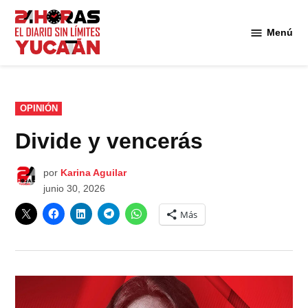
Saltar
al
Menú
Diario
contenido
24
Horas
Yucatán
PUBLICADO
OPINIÓN
EN
Divide y vencerás
por
Karina Aguilar
junio 30, 2026
Más