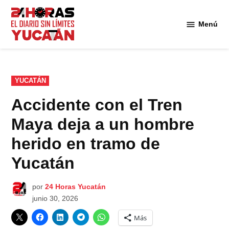
Saltar
al
Menú
Diario
contenido
24
Horas
Yucatán
PUBLICADO
YUCATÁN
EN
Accidente con el Tren
Maya deja a un hombre
herido en tramo de
Yucatán
por
24 Horas Yucatán
junio 30, 2026
Más