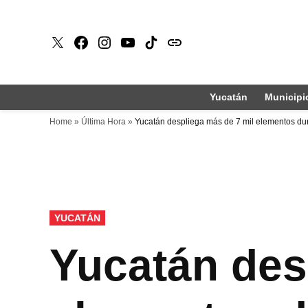
Saltar
al
X
Faceboook
Instagram
Youtube
Tiktok
issuu
contenido
Yucatán
Municipi
Home
»
Última Hora
»
Yucatán despliega más de 7 mil elementos du
PUBLICADO
YUCATÁN
EN
Yucatán des