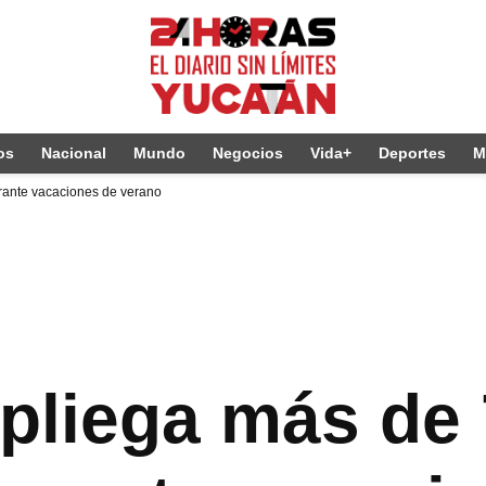
os
Nacional
Mundo
Negocios
Vida+
Deportes
M
rante vacaciones de verano
pliega más de 