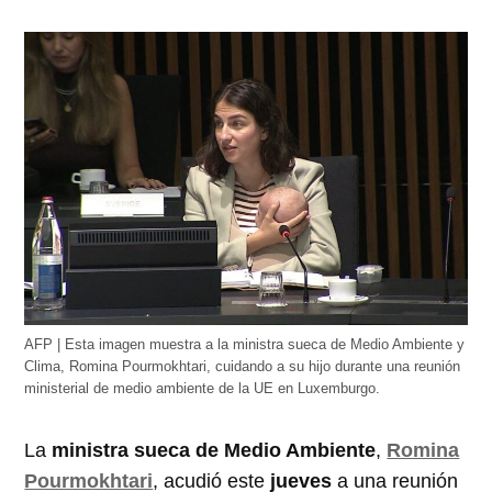
AFP | Esta imagen muestra a la ministra sueca de Medio Ambiente y
Clima, Romina Pourmokhtari, cuidando a su hijo durante una reunión
ministerial de medio ambiente de la UE en Luxemburgo.
La
ministra sueca de Medio Ambiente
,
Romina
Pourmokhtari
, acudió este
jueves
a una reunión