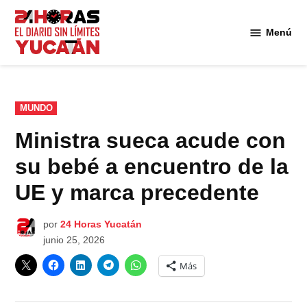
Saltar
al
Menú
Diario
contenido
24
Horas
Yucatán
PUBLICADO
MUNDO
EN
Ministra sueca acude con
su bebé a encuentro de la
UE y marca precedente
por
24 Horas Yucatán
junio 25, 2026
Más