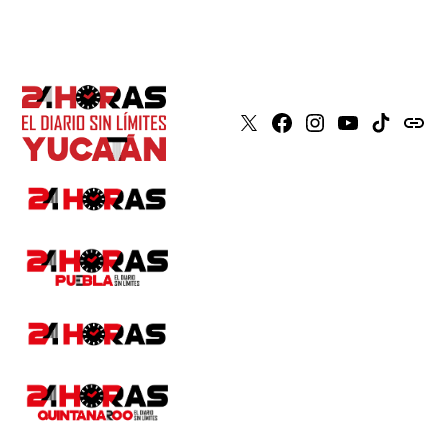
X
Faceboook
Instagram
Youtube
Tiktok
issuu