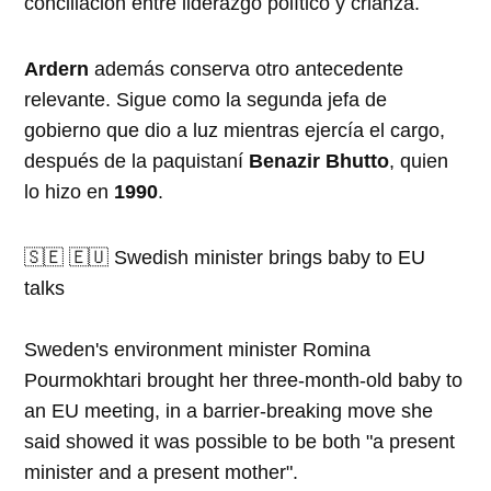
conciliación entre liderazgo político y crianza.
Ardern
además conserva otro antecedente
relevante. Sigue como la segunda jefa de
gobierno que dio a luz mientras ejercía el cargo,
después de la paquistaní
Benazir Bhutto
, quien
lo hizo en
1990
.
🇸🇪 🇪🇺 Swedish minister brings baby to EU
talks
Sweden's environment minister Romina
Pourmokhtari brought her three-month-old baby to
an EU meeting, in a barrier-breaking move she
said showed it was possible to be both "a present
minister and a present mother".