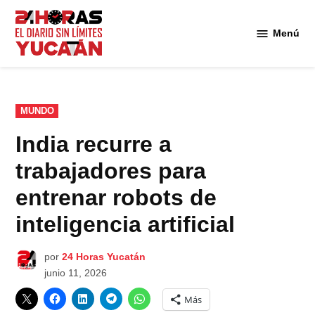
Saltar
al
Menú
Diario
contenido
24
Horas
Yucatán
PUBLICADO
MUNDO
EN
India recurre a
trabajadores para
entrenar robots de
inteligencia artificial
por
24 Horas Yucatán
junio 11, 2026
Más