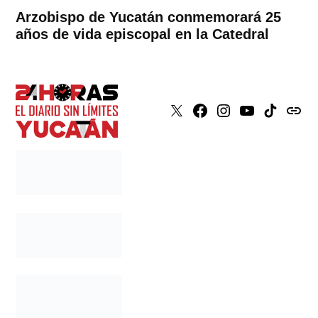
Arzobispo de Yucatán conmemorará 25
años de vida episcopal en la Catedral
X
Faceboook
Instagram
Youtube
Tiktok
issuu