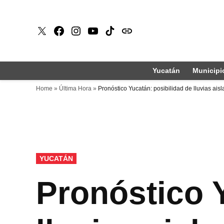
Saltar
al
X
Faceboook
Instagram
Youtube
Tiktok
issuu
contenido
Yucatán
Municipi
Home
»
Última Hora
»
Pronóstico Yucatán: posibilidad de lluvias ais
PUBLICADO
YUCATÁN
EN
Pronóstico 