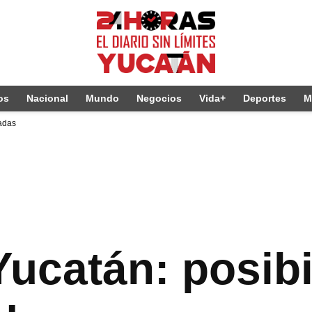
os
Nacional
Mundo
Negocios
Vida+
Deportes
M
ladas
Yucatán: posibi